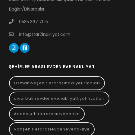
Bağlar/Diyarbakır
0535 367 71 15
info@star21nakliyat.com
ŞEHIRLER ARASI EVDEN EVE NAKLIYAT
Osmaniyeşehirlerarasınakliyefirmaları
diyarbakırevdenevenakliyatfiyatıfiyatları
Adanaşehirlerarasıevdeneve
Vanşehirlerarasıevdenevenakliye