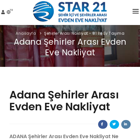
TR
STAR21 NAKLIYAT
Anasayfa
Şehirler Arası Nakliyat - 81 İle Ev Taşıma
Adana Şehirler Arası Evden
HIZMETLER
Eve Nakliyat
HIZMET BÖLGELERI
FIYATLAR
İLÇELER
Adana Şehirler Arası
GALER
Evden Eve Nakliyat
S.S.S.
İLETIŞIM
ADANA Şehirler Arası Evden Eve Nakliyat Ne