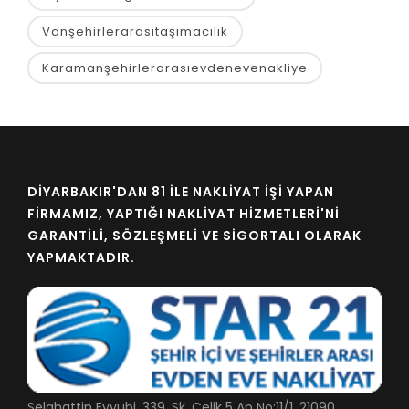
Vanşehirlerarasıtaşımacılık
Karamanşehirlerarasıevdenevenakliye
DIYARBAKIR'DAN 81 İLE NAKLIYAT İŞI YAPAN
FIRMAMIZ, YAPTIĞI NAKLIYAT HIZMETLERI'NI
GARANTILI, SÖZLEŞMELI VE SIGORTALI OLARAK
YAPMAKTADIR.
Selahattin Eyyubi, 339. Sk. Çelik 5 Ap No:11/1, 21090