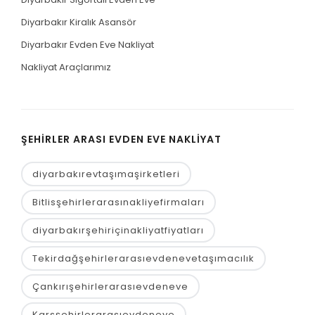
Diyarbakır Kiralık Asansör
Diyarbakır Evden Eve Nakliyat
Nakliyat Araçlarımız
ŞEHIRLER ARASI EVDEN EVE NAKLIYAT
diyarbakırevtaşımaşirketleri
Bitlisşehirlerarasınakliyefirmaları
diyarbakırşehiriçinakliyatfiyatları
Tekirdağşehirlerarasıevdenevetaşımacılık
Çankırışehirlerarasıevdeneve
Karsşehirlerarasıevdeneve