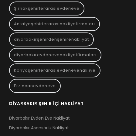
Şırnakşehirlerarasıevdeneve
Antalyaşehirlerarasınakliyefirmaları
diyarbakırşehirdenşehirenakliyat
diyarbakırevdenevenakliyatfirmaları
Konyaşehirlerarasıevdenevenakliye
Erzincanevdeneve
DIYARBAKIR ŞEHIR İÇI NAKLIYAT
Diyarbakır Evden Eve Nakliyat
Diyarbakır Asansörlü Nakliyat