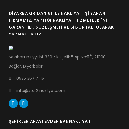
DIYARBAKIR'DAN 81 İLE NAKLIYAT İŞI YAPAN
FIRMAMIZ, YAPTIĞI NAKLIYAT HIZMETLERI'NI
GARANTILI, SÖZLEŞMELI VE SIGORTALI OLARAK
YAPMAKTADIR.
Selahattin Eyyubi, 339. Sk. Çelik 5 Ap No:11/1, 21090
Bağlar/Diyarbakır
0535 367 71 15
info@star21nakliyat.com
ŞEHIRLER ARASI EVDEN EVE NAKLIYAT