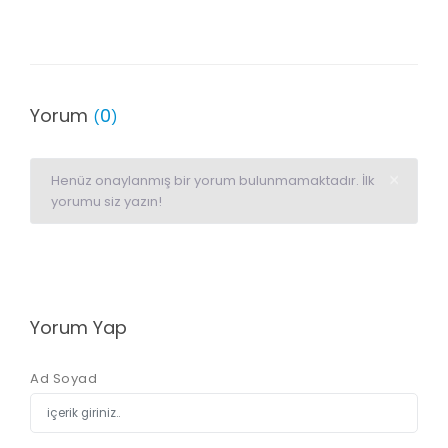
Yorum
0
(
)
×
Henüz onaylanmış bir yorum bulunmamaktadır. İlk
yorumu siz yazın!
Yorum Yap
Ad Soyad