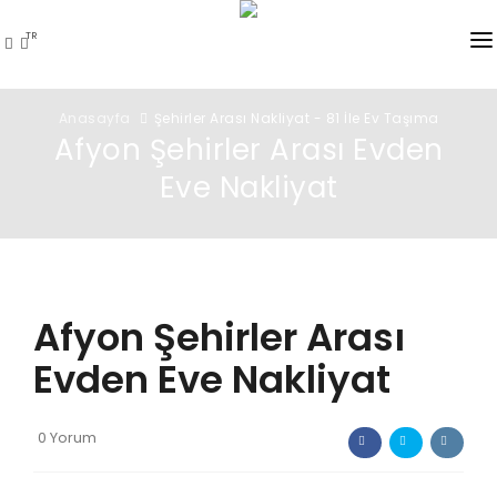
TR
STAR21 NAKLIYAT
Anasayfa
Şehirler Arası Nakliyat - 81 İle Ev Taşıma
Afyon Şehirler Arası Evden
HIZMETLER
Eve Nakliyat
HIZMET BÖLGELERI
FIYATLAR
İLÇELER
Afyon Şehirler Arası
GALER
Evden Eve Nakliyat
S.S.S.
0 Yorum
İLETIŞIM