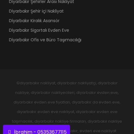
Diyarbakır Şehirler Arası Nakliyat
Diyarbakır Şehir içi Nakliyat
Diyarbakır Kiralık Asansör
Diyarbakır Sigortalı Evden Eve
Diyarbakır Ofis ve Büro Taşımacılığı
©diyarbakır nakliyat, diyarbakır nakliyatçı, diyarbakır
nakliye, diyarbakır nakliyecileri, diyarbakır evden eve,
diyarbakır evden eve fiyatları, diyarbakır da evden eve,
diyarbakır evden eve nakliyat, diyarbakır evden eve
taşımacılık, diyarbakır nakliye firmaları, diyarbakır nakliye
şirketleri, evden eve diyarbakır, evden eve nakliyat
İbrahim - 05353677115